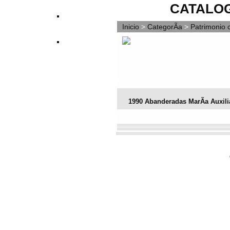
CATALOG
Inicio
>
CategorÃ­a
>
Patrimonio c
1990 Abanderadas MarÃ­a Auxili
Vota este archivo
(Votación actua