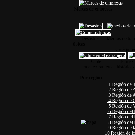
Marcas de empresas
-----------------------------------------
Desastres Medios de 
típicas
y máquina
Chile Firmas
en el extranjero históricas
.
Por región
1 Región de 
2 Región de A
3 Región de 
4 Región de 
5 Región de V
6 Región del 
7 Región del
8 Región del 
9 Región de l
10 Región de lo