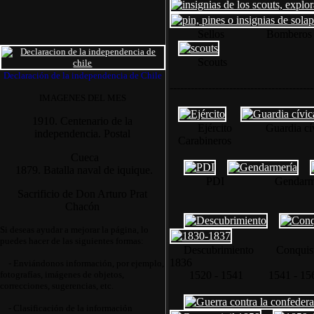
Sellos Bomberos
Scouts
Declaración de la independencia de Chile
-----------------------------------------
IMAGENES DEL MES
1910. Centenario de la
Ejército Guardia cívic
independencia. Postal
Carabineros
Cueca
1879. Batalla naval de iquique.
PDI Gendarmería 
Sacrificio de Don Arturo Prat
Chacón
Si deseas ayudar a mejorar la página, lo
puedes hacer de las siguientes formas:
Descubrimiento Conqu
1836
- Enviándonos información, por ejemplo,
fotografías, imágenes de objetos,
1520 - 1541 154
correcciones, sugerencias, etc.
- Clasificación de la información