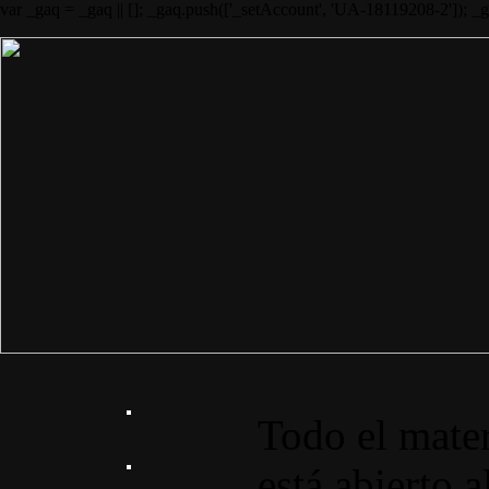
var _gaq = _gaq || []; _gaq.push(['_setAccount', 'UA-18119208-2']); _
Todo el mater
está abierto a