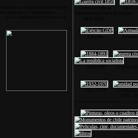
Si quieres una imagen en tamaño grande,
Guerra contra la 1839-1
solo solicítala y te la enviaremos.
confederación Perú-Boliviana
e-mail: emblemaschile@yahoo.com
1836-1839
Ejército Armada L
1883-1891 Guerra civíl 18
1924
1932-1970 Unidad popular 
1970 - 1973 
-----------------------------------------