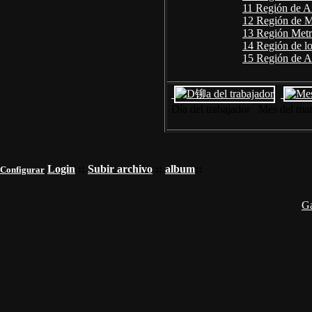
11 Región de A
12 Región de Ma
13 Región Metr
14 Región de lo
15 Región de Ar
Día del trabajador Mes del ma
Login
::
Subir archivo
::
album
::
Configurar
G