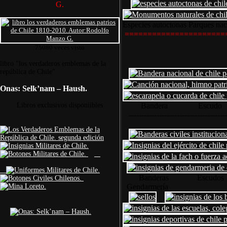
G.
Especies autoctonas Parques na
======================
75080 veces visto
libro "los verdaderos emblemas de la
república de Chile"
Onas: Selk’nam – Haush.
Libros exclusivos disponiibles
Bandera Escudo Can
--------------------------------------
Banderas Escud
Gendarmería