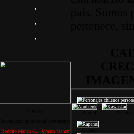
país. Somos p
pertenece, si
CAT
CREC
IMAGEN
Creditos
Biografías Retra
Invetigación patrimonial, webmaster:
Rapanuí
Rodolfo Manzo G. - Alberto Manzo